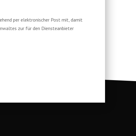
gehend per elektronischer Post mit, damit
Anwaltes zur für den Diensteanbieter
Main M
Plataforma Steam