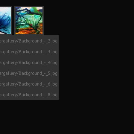
ForoGuate
ForoCarros